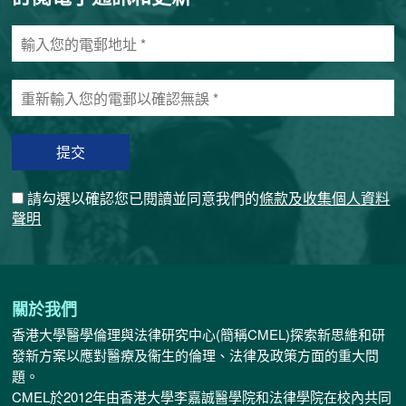
輸
入
您
重
的
新
電
輸
郵
入
地
您
址
的
*
請勾選以確認您已閱讀並同意我們的
條款及收集個人資料
電
聲明
郵
以
確
認
無
關於我們
誤
香港大學醫學倫理與法律研究中心(簡稱CMEL)探索新思維和研
*
發新方案以應對醫療及衞生的倫理、法律及政策方面的重大問
題。
CMEL於2012年由香港大學李嘉誠醫學院和法律學院在校內共同