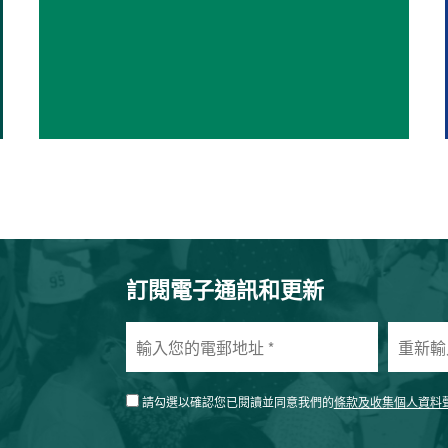
訂閱電子通訊和更新
輸
重
入
新
您
輸
的
入
請勾選以確認您已閱讀並同意我們的
條款及收集個人資料
電
您
郵
的