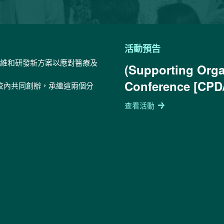
地
電
址
郵
*
以
確
認
活動預告
無
誤
思維和研發新方案以應對醫療及
(Supporting Orga
*
Conference [CPD
在校內共同創辦，承繼這兩個分
查看活動