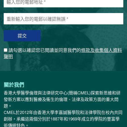
入
您
重
的
新
電
輸
郵
入
地
您
址
的
*
請勾選以確認您已閱讀並同意我們的
條款及收集個人資料
電
聲明
郵
以
確
認
無
關於我們
誤
香港大學醫學倫理與法律研究中心(簡稱CMEL)探索新思維和研
*
發新方案以應對醫療及衞生的倫理、法律及政策方面的重大問
題。
CMEL於2012年由香港大學李嘉誠醫學院和法律學院在校內共同
創辦，承繼這兩個分別於1887年和1969年成立的學院的豐富學
術傳統特色。