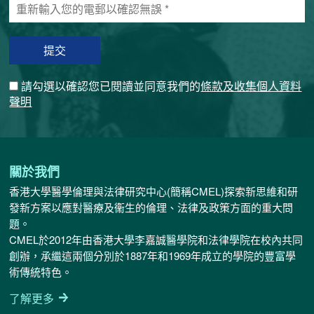
重
的
新
電
輸
郵
入
地
您
址
的
*
請勾選以確認您已閱讀並同意我們的
條款及收集個人資料
電
聲明
郵
以
確
認
無
關於我們
誤
香港大學醫學倫理與法律研究中心(簡稱CMEL)探索新思維和研
*
發新方案以應對醫療及衞生的倫理、法律及政策方面的重大問
題。
CMEL於2012年由香港大學李嘉誠醫學院和法律學院在校內共同
創辦，承繼這兩個分別於1887年和1969年成立的學院的豐富學
術傳統特色。
了解更多