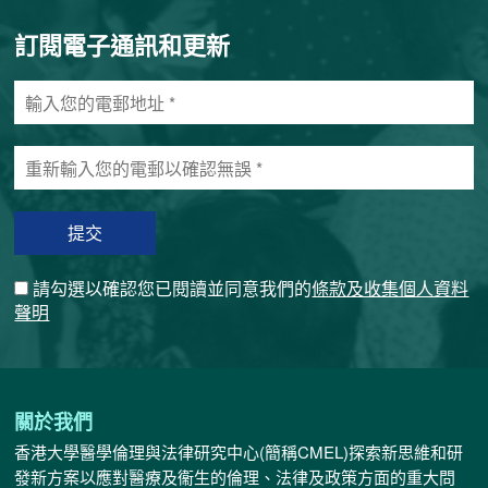
訂閱電子通訊和更新
輸
入
您
重
的
新
電
輸
郵
入
地
您
址
的
*
請勾選以確認您已閱讀並同意我們的
條款及收集個人資料
電
聲明
郵
以
確
認
無
關於我們
誤
香港大學醫學倫理與法律研究中心(簡稱CMEL)探索新思維和研
*
發新方案以應對醫療及衞生的倫理、法律及政策方面的重大問