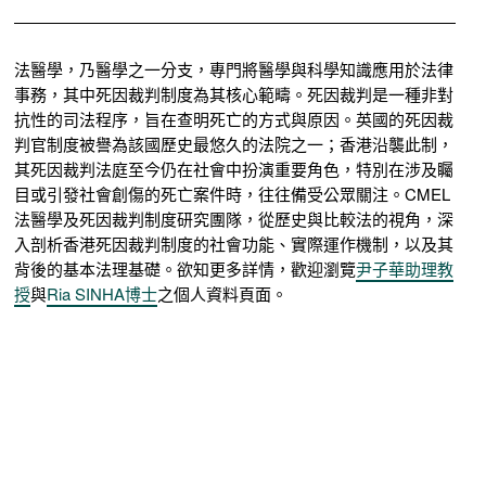
法醫學，乃醫學之一分支，專門將醫學與科學知識應用於法律
事務，其中死因裁判制度為其核心範疇。死因裁判是一種非對
抗性的司法程序，旨在查明死亡的方式與原因。英國的死因裁
判官制度被譽為該國歷史最悠久的法院之一；香港沿襲此制，
其死因裁判法庭至今仍在社會中扮演重要角色，特別在涉及矚
目或引發社會創傷的死亡案件時，往往備受公眾關注。CMEL
法醫學及死因裁判制度研究團隊，從歷史與比較法的視角，深
入剖析香港死因裁判制度的社會功能、實際運作機制，以及其
背後的基本法理基礎。欲知更多詳情，歡迎瀏覽
尹子華助理教
授
與
Ria SINHA博士
之個人資料頁面。