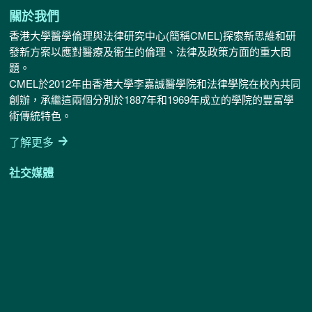
無
關於我們
誤
香港大學醫學倫理與法律研究中心(簡稱CMEL)探索新思維和研
*
發新方案以應對醫療及衞生的倫理、法律及政策方面的重大問
題。
CMEL於2012年由香港大學李嘉誠醫學院和法律學院在校內共同
創辦，承繼這兩個分別於1887年和1969年成立的學院的豐富學
術傳統特色。
了解更多
社交媒體