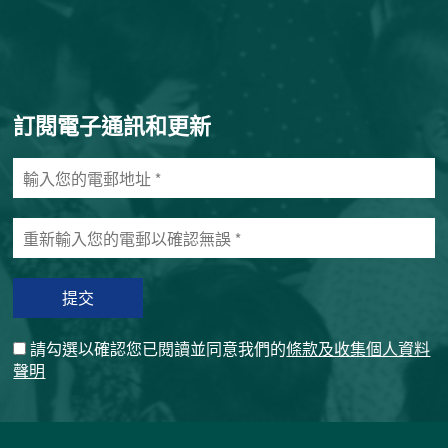
訂閱電子通訊和更新
輸
入
您
重
的
新
電
輸
郵
入
地
您
址
的
*
請勾選以確認您已閱讀並同意我們的
條款及收集個人資料
電
聲明
郵
以
確
認